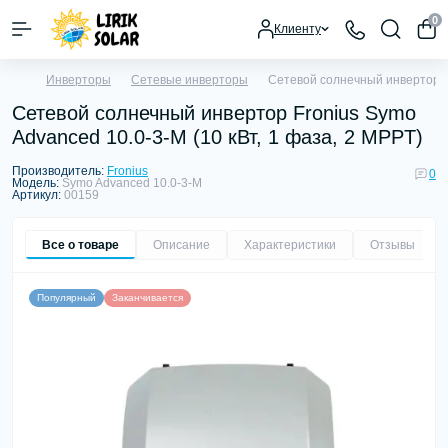
0
Клиенту
Инверторы
Сетевые инверторы
Сетевой солнечный инвертор Fr
Сетевой солнечный инвертор Fronius Symo
Advanced 10.0-3-M (10 кВт, 1 фаза, 2 MPPT)
Производитель:
Fronius
0
Модель:
Symo Advanced 10.0-3-M
Артикул:
00159
Все о товаре
Описание
Характеристики
Отзывы
0
Популярный
Заканчивается