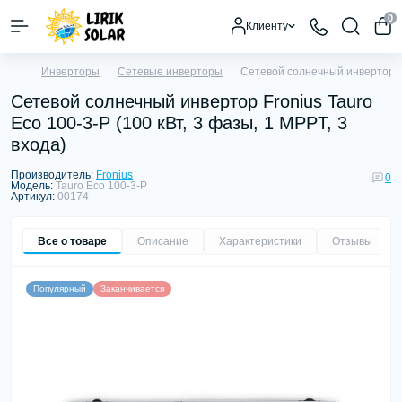
0
Клиенту
Инверторы
Сетевые инверторы
Сетевой солнечный инвертор Fro
Сетевой солнечный инвертор Fronius Tauro
Eco 100-3-P (100 кВт, 3 фазы, 1 MPPT, 3
входа)
Производитель:
Fronius
0
Модель:
Tauro Eco 100-3-P
Артикул:
00174
Все о товаре
Описание
Характеристики
Отзывы
0
Популярный
Заканчивается