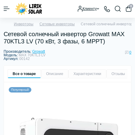
0
Клиенту
Инверторы
Сетевые инверторы
Сетевой солнечный инвертор Gr
Сетевой солнечный инвертор Growatt MAX
70KTL3 LV (70 кВт, 3 фазы, 6 MPPT)
Производитель:
Growatt
0
Модель:
MAX 70KTL3 LV
Артикул:
00142
Все о товаре
Описание
Характеристики
Отзывы
0
Популярный