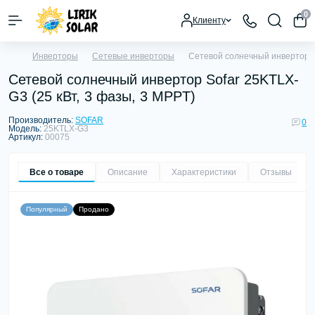
0
Клиенту
Инверторы
Сетевые инверторы
Сетевой солнечный инвертор So
Сетевой солнечный инвертор Sofar 25KTLX-
G3 (25 кВт, 3 фазы, 3 MPPT)
Производитель:
SOFAR
0
Модель:
25KTLX-G3
Артикул:
00075
Все о товаре
Описание
Характеристики
Отзывы
0
Популярный
Продано