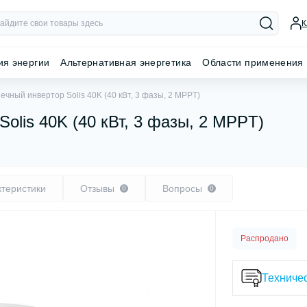
К
ия энергии
Альтернативная энергетика
Области применения
ечный инвертор Solis 40K (40 кВт, 3 фазы, 2 MPPT)
olis 40K (40 кВт, 3 фазы, 2 MPPT)
ктеристики
Отзывы
Вопросы
0
0
Распродано
Техничес