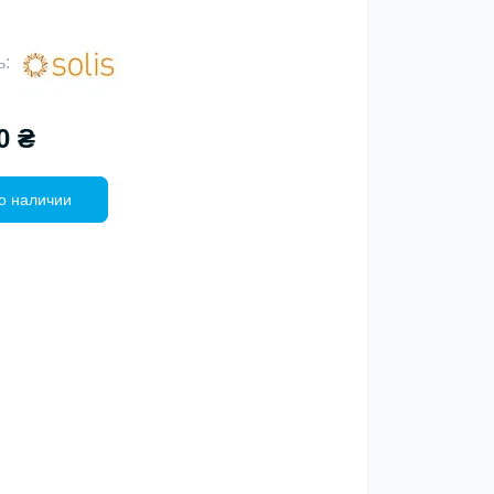
ь:
0 ₴
о наличии