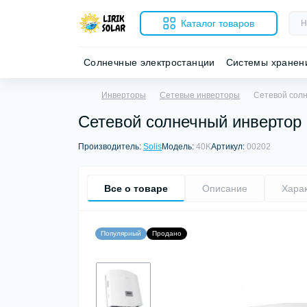
Каталог товаров
Солнечные электростанции
Системы хранен
Инверторы
Сетевые инверторы
Сетевой солн
Сетевой солнечный инвертор S
Производитель:
Solis
Модель:
40K
Артикул:
00202
Все о товаре
Описание
Хара
Популярный
Продано