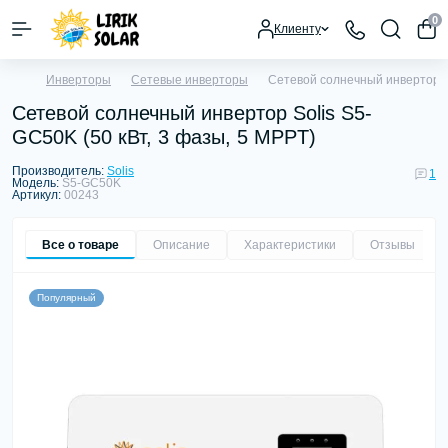
0
Клиенту
Инверторы
Сетевые инверторы
Сетевой солнечный инвертор So
Сетевой солнечный инвертор Solis S5-
GC50K (50 кВт, 3 фазы, 5 MPPT)
Производитель:
Solis
1
Модель:
S5-GC50K
Артикул:
00243
Все о товаре
Описание
Характеристики
Отзывы
1
Популярный