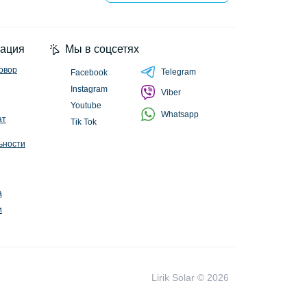
циальности
ация
Мы в соцсетях
овор
Telegram
Facebook
Instagram
Viber
Youtube
Whatsapp
ат
Tik Tok
ьности
а
и
Lirik Solar © 2026