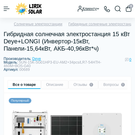
0
Клиенту
Солнечные электростанции
Гибридные солнечные электростанци
Гибридная солнечная электростанция 15 кВт
Deye+LONGI (Инвертор-15кВт,
Панели-15,64кВт, АКБ-40,96кВт*ч)
Производитель:
Deye
0
Модель:
SUN-15K-SG01HP3-EU-AM2+34pcs/LR7-54HTH-
460M+BOS-G40
Артикул:
00689
Все о товаре
Описание
Отзывы
Вопросы
0
0
Популярный