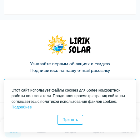
Узнавайте первым об акциях и скидках
Подпишитесь на нашу e-mail рассылку
Подписаться
Этот сайт использует файлы cookies для более комфортной
работы пользователя. Продолжая просмотр страниц сайта, вы
Политика конфиденциальности
соглашаетесь с политикой использования файлов cookies.
Подробнее
Телефоны:
Время работы
Принять
+38 (098) 125-00-15
Пн-Пт: с 9:00 до 17:00
0
0
Сб: Выходной
+38 (073) 125-00-15
Каталог
Главная
Закладки
Сравнить
Контакты
Вс: Выходной
+38 (099) 125-00-15