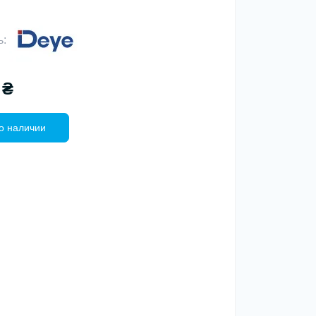
ь:
 ₴
о наличии