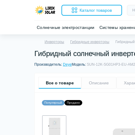
Каталог товаров
Солнечные электростанции
Системы хранен
Инверторы
Гибридные инверторы
Гибридный 
Гибридный солнечный инверт
Производитель:
Deye
Модель:
SUN-12K-SG01HP3-EU-AM
Все о товаре
Описание
Хара
Популярный
Продано