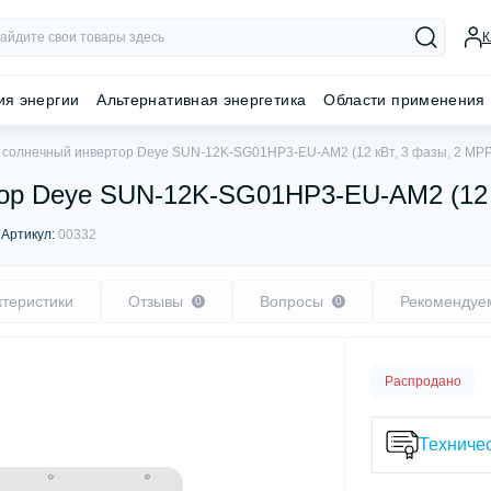
К
ия энергии
Альтернативная энергетика
Области применения
солнечный инвертор Deye SUN-12K-SG01HP3-EU-AM2 (12 кВт, 3 фазы, 2 MP
ор Deye SUN-12K-SG01HP3-EU-AM2 (12 
2
Артикул:
00332
ктеристики
Отзывы
Вопросы
Рекомендуе
0
0
Распродано
Техничес