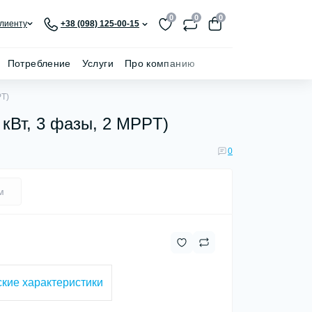
0
0
0
лиенту
+38 (098) 125-00-15
Потребление
Услуги
Про компанию
PT)
кВт, 3 фазы, 2 MPPT)
0
м
кие характеристики